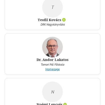
T
Teofil Kovács
DRK Nagykönyvtára
Dr. Andor Lakatos
Tomori Pál Főiskola
Homepage
N
Noémi Lencsés