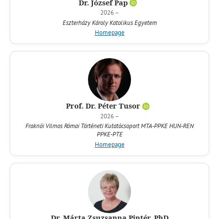
Dr. József Pap
2026 –
Eszterházy Károly Katolikus Egyetem
Homepage
Prof. Dr. Péter Tusor
2026 –
Fraknói Vilmos Római Történeti Kutatócsoport MTA-PPKE HUN-REN
PPKE-PTE
Homepage
Dr. Márta Zsuzsanna Pintér, PhD