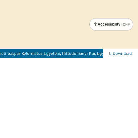
Accessibility: OFF
Download
„Hagyomány – Identitás – Történelem 2022.” [Heritage – Identity – History 2022.] Ed.: Réka Kiss – Gábor Lányi. Reformáció Öröksége (10). Károli Gáspár Református Egyetem, Hittudományi Kar, Egyháztörténeti Kutatóintézet